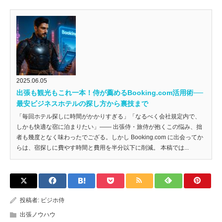
2025.06.05
出張も観光もこれ一本！侍が薦めるBooking.com活用術──
最安ビジネスホテルの探し方から裏技まで
「毎回ホテル探しに時間がかかりすぎる」「なるべく会社規定内で、
しかも快適な宿に泊まりたい」―― 出張侍・旅侍が抱くこの悩み、拙
者も幾度となく味わったでござる。しかし Booking.com に出会ってか
らは、宿探しに費やす時間と費用を半分以下に削減。 本稿では...
投稿者:
ビジホ侍
出張ノウハウ