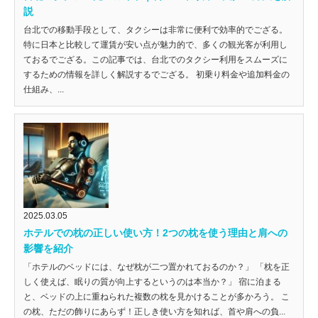
説
台北での移動手段として、タクシーは非常に便利で効率的でござる。
特に日本と比較して運賃が安い点が魅力的で、多くの観光客が利用し
ておるでござる。この記事では、台北でのタクシー利用をスムーズに
するための情報を詳しく解説するでござる。 初乗り料金や追加料金の
仕組み、...
2025.03.05
ホテルでの枕の正しい使い方！2つの枕を使う理由と肩への
影響を紹介
「ホテルのベッドには、なぜ枕が二つ置かれておるのか？」 「枕を正
しく使えば、眠りの質が向上するというのは本当か？」 宿に泊まる
と、ベッドの上に重ねられた複数の枕を見かけることが多かろう。 こ
の枕、ただの飾りにあらず！正しき使い方を知れば、首や肩への負...