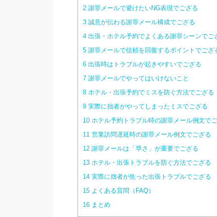
2
謝罪メールで避けたいNG表現でござる
3
誠意が伝わる謝罪メール構成でござる
4
出張・ホテル予約でよくある謝罪シーンでご
5
謝罪メールで信頼を回復するポイントでござ
6
出張時はトラブルが起きやすいでござる
7
謝罪メールでやってはいけないこと
8
ホテル・出張予約でミスを防ぐ方法でござる
9
実際に拙者がやってしまったミスでござる
10
ホテル予約トラブル時の謝罪メール例文で
11
営業訪問遅延時の謝罪メール例文でござる
12
謝罪メールは「早さ」が重要でござる
13
ホテル・出張トラブルを防ぐ方法でござる
14
実際に拙者が焦った出張トラブルでござる
15
よくある質問（FAQ）
16
まとめ