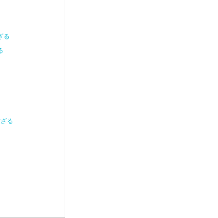
ざる
る
ござる