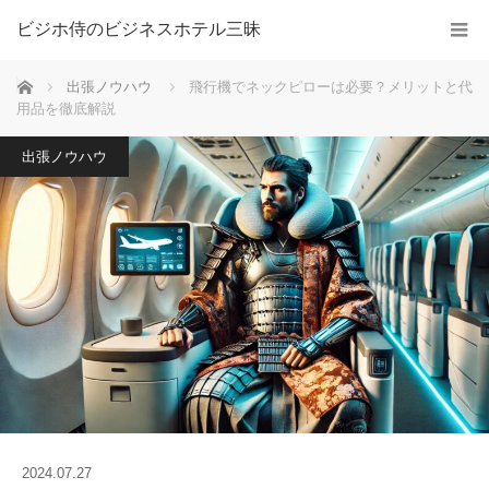
ビジホ侍のビジネスホテル三昧
ホーム
出張ノウハウ
飛行機でネックピローは必要？メリットと代
用品を徹底解説
出張ノウハウ
2024.07.27