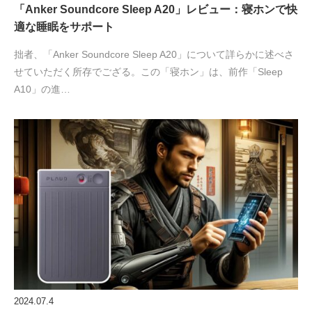
「Anker Soundcore Sleep A20」レビュー：寝ホンで快
適な睡眠をサポート
拙者、「Anker Soundcore Sleep A20」について詳らかに述べさ
せていただく所存でござる。この「寝ホン」は、前作「Sleep
A10」の進…
2024.07.4