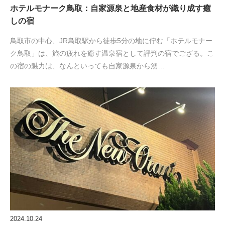
ホテルモナーク鳥取：自家源泉と地産食材が織り成す癒
しの宿
鳥取市の中心、JR鳥取駅から徒歩5分の地に佇む「ホテルモナー
ク鳥取」は、旅の疲れを癒す温泉宿として評判の宿でござる。こ
の宿の魅力は、なんといっても自家源泉から湧…
2024.10.24