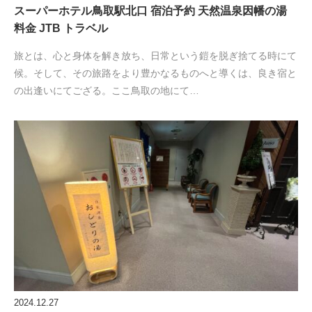
スーパーホテル鳥取駅北口 宿泊予約 天然温泉因幡の湯
料金 JTB トラベル
旅とは、心と身体を解き放ち、日常という鎧を脱ぎ捨てる時にて
候。そして、その旅路をより豊かなるものへと導くは、良き宿と
の出逢いにてござる。ここ鳥取の地にて…
2024.12.27