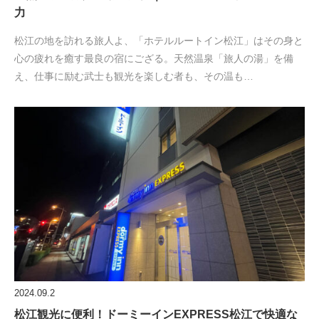
力
松江の地を訪れる旅人よ、「ホテルルートイン松江」はその身と
心の疲れを癒す最良の宿にござる。天然温泉「旅人の湯」を備
え、仕事に励む武士も観光を楽しむ者も、その温も…
2024.09.2
松江観光に便利！ドーミーインEXPRESS松江で快適な