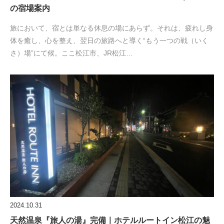
の宿場案内
旅において、宿とは単なる休息の場にあらず。それは、疲れし身
体を癒し、心を整え、翌日の旅路へと導く“もう一つの戦（いく
さ）場”にて候。ここ松江市、JR松江…
2024.10.31
天然温泉『旅人の湯』完備｜ホテルルートイン松江の魅