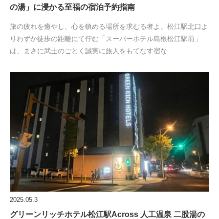
の湯」に浸かる至福の宿泊予約指南
旅の疲れを癒やし、心を鎮める場所を求むる者よ。松江駅北口よ
りわずか徒歩の距離にて佇む「スーパーホテル島根松江駅前」
は、まさに武士のごとく誠実に旅人をもてなす宿な…
2025.05.3
グリーンリッチホテル松江駅Across 人工温泉 二股湯の