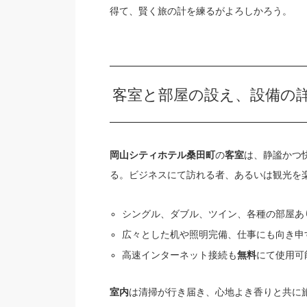
得て、賢く旅の計を練るがよろしかろう。
客室と部屋の設え、設備の
の
は、静謐かつ
岡山シティホテル桑田町
客室
る。ビジネスにて訪れる者、あるいは観光を
シングル、ダブル、ツイン、各種の部屋あ
広々とした机や照明完備、仕事にも向き申
高速インターネット接続も
にて使用可
無料
は清掃が行き届き、心地よき香りと共に
室内