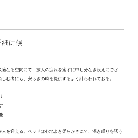
詳細に候
快適なる空間にて、旅人の疲れを癒すに申し分なき設えにござ
楽しむ者にも、安らぎの時を提供するよう計らわれておる。
り
す
能
旅人を迎える。ベッドは心地よき柔らかさにて、深き眠りを誘う