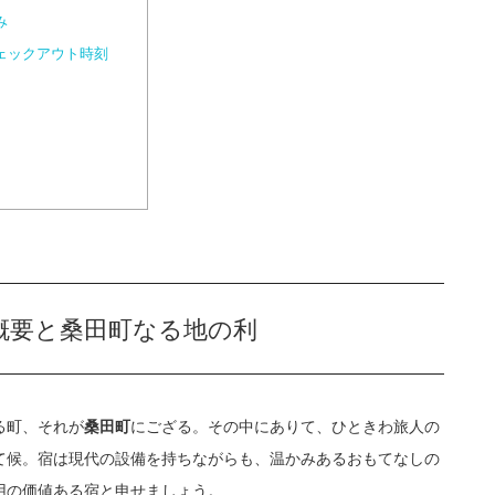
み
ェックアウト時刻
概要と桑田町なる地の利
る町、それが
にござる。その中にありて、ひときわ旅人の
桑田町
て候。宿は現代の設備を持ちながらも、温かみあるおもてなしの
用の価値ある宿と申せましょう。