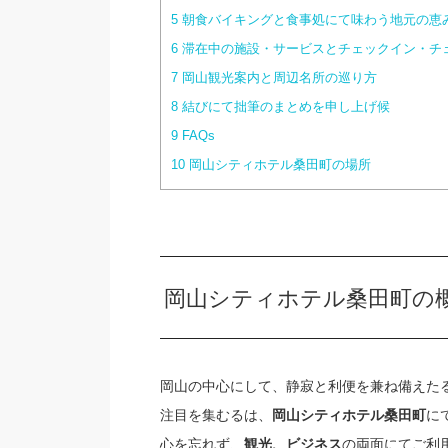
5
朝食バイキングと食事処にて味わう地元の恵
6
滞在中の施設・サービスとチェックイン・チ
7
岡山観光案内と周辺名所の巡り方
8
結びにて拙筆のまとめを申し上げ候
9
FAQs
10
岡山シティホテル桑田町の場所
岡山シティホテル桑田町の
岡山の中心にして、静寂と利便を兼ね備えた
注目を集むるは、
に
岡山シティホテル桑田町
心を忘れず、
の両面にてご利
観光、ビジネス