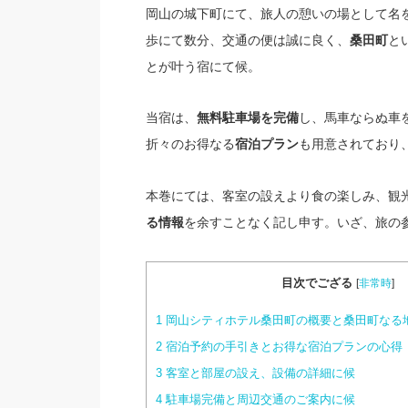
岡山の城下町にて、旅人の憩いの場として名
歩にて数分、交通の便は誠に良く、
と
桑田町
とが叶う宿にて候。
当宿は、
し、馬車ならぬ車
無料駐車場を完備
折々のお得なる
も用意されており
宿泊プラン
本巻にては、客室の設えより食の楽しみ、観
を余すことなく記し申す。いざ、旅の
る情報
目次でござる
[
非常時
]
1
岡山シティホテル桑田町の概要と桑田町なる
2
宿泊予約の手引きとお得な宿泊プランの心得
3
客室と部屋の設え、設備の詳細に候
4
駐車場完備と周辺交通のご案内に候