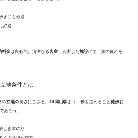
歩きにも最適
に好適
は良心的。清潔なる
、充実した
にて、旅の疲れを
泊料金
客室
施設
る立地条件とは
その
にござる。
より、歩を進めること
立地の良さ
JR岡山駅
徒歩お
であろう。
優しき道のり
多くの路線が交差