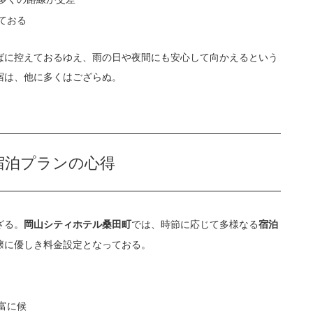
ておる
ばに控えておるゆえ、雨の日や夜間にも安心して向かえるという
宿は、他に多くはござらぬ。
宿泊プランの心得
ざる。
では、時節に応じて多様なる
岡山シティホテル桑田町
宿泊
懐に優しき料金設定となっておる。
富に候