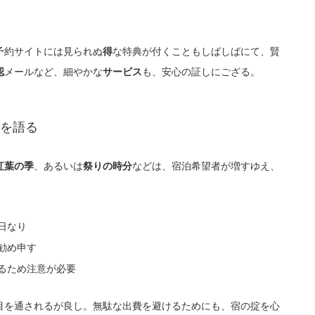
予約サイトには見られぬ
な特典が付くこともしばしばにて、賢
得
メールなど、細やかな
も、安心の証しにござる。
認
サービス
を語る
、あるいは
などは、宿泊希望者が増すゆえ、
紅葉の季
祭りの時分
日なり
勧め申す
るため注意が必要
目を通されるが良し。無駄な出費を避けるためにも、宿の掟を心