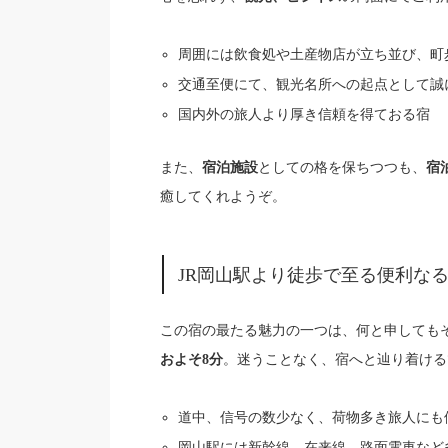
周囲には飲食処や土産物店が立ち並び、町
交通至便にて、観光名所への起点として誠
国内外の旅人より厚き信頼を得ておる宿
また、
としての格を保ちつつも、
宿泊施設
宿
癒してくれようぞ。
JR岡山駅より徒歩で至る便利な
この宿の最たる魅力の一つは、何と申しても
。迷うことなく、宿へと辿り着ける
およそ8分
道中、信号の数少なく、荷物多き旅人にも
岡山駅には新幹線、在来線、路面電車など