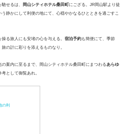
を馳せるは、
にござる。JR岡山駅より徒
岡山シティホテル桑田町
いう静かにして利便の地にて、心穏やかなるひとときを過ごすこ
を操る旅人にも安堵の心を与える。
も簡便にて、季節
宿泊予約
、旅の計に彩りを添えるものなり。
光の案内に至るまで、岡山シティホテル桑田町にまつわる
あらゆ
参考として御覧あれ。
地の利