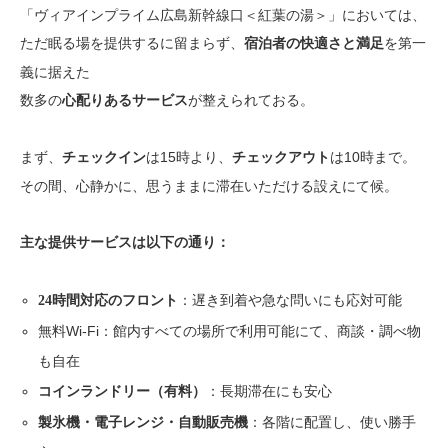
「ヴィアインプライム広島新幹線口＜紅葉の湯＞」においては、
ただ眠る場を提供するに留まらず、
を第一
宿泊者の快適さと満足
義に据えた
数多の
が整えられておる。
心配りあるサービス
まず、
は15時より、
は10時まで。
チェックイン
チェックアウト
その間、心静かに、思うままに滞在いただける設えにて候。
主な提供サービスは以下の通り：
：遅き到着や急な問いにも応対可能
24時間対応のフロント
無料Wi-Fi：館内すべての場所で利用可能にて、商談・調べ物
も自在
：長期滞在にも安心
コインランドリー（有料）
：各階に配置し、使い勝手
製氷機・電子レンジ・自動販売機