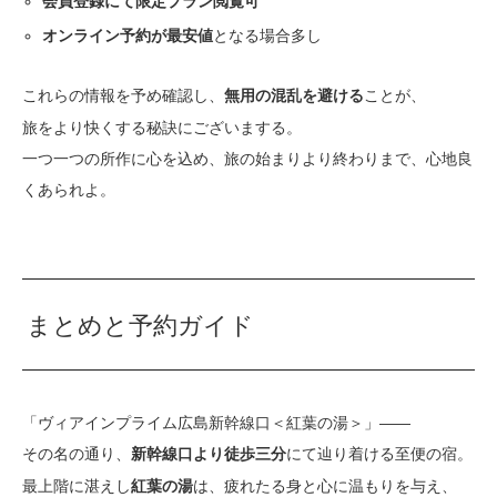
会員登録にて限定プラン閲覧可
となる場合多し
オンライン予約が最安値
これらの情報を予め確認し、
ことが、
無用の混乱を避ける
旅をより快くする秘訣にございまする。
一つ一つの所作に心を込め、旅の始まりより終わりまで、心地良
くあられよ。
まとめと予約ガイド
「ヴィアインプライム広島新幹線口＜紅葉の湯＞」――
その名の通り、
にて辿り着ける至便の宿。
新幹線口より徒歩三分
最上階に湛えし
は、疲れたる身と心に温もりを与え、
紅葉の湯