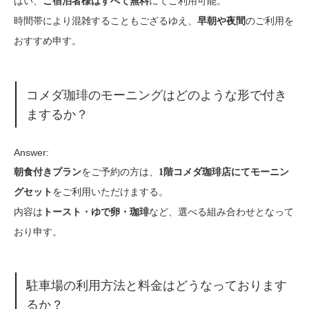
はい、
にてご利用可能。
ご宿泊者様はすべて無料
時間帯により混雑することもござるゆえ、
のご利用を
早朝や夜間
おすすめ申す。
コメダ珈琲のモーニングはどのような形で付き
まするか？
Answer:
をご予約の方は、
朝食付きプラン
1階コメダ珈琲店にてモーニン
をご利用いただけまする。
グセット
内容は
など、選べる組み合わせとなって
トースト・ゆで卵・珈琲
おり申す。
駐車場の利用方法と料金はどうなっております
るか？