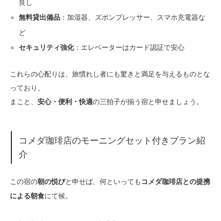
良し
：加湿器、ズボンプレッサー、スマホ充電器な
無料貸出備品
ど
：エレベーターはカード認証で安心
セキュリティ強化
これらの心配りは、旅慣れし者にも驚きと満足を与えるものとな
っており、
まこと、
の三拍子が揃う宿と申せましょう。
安心・便利・快適
コメダ珈琲店のモーニングセット付きプラン紹
介
この宿の
と申せば、何といっても
朝の悦び
コメダ珈琲店との提携
にて候。
による朝食