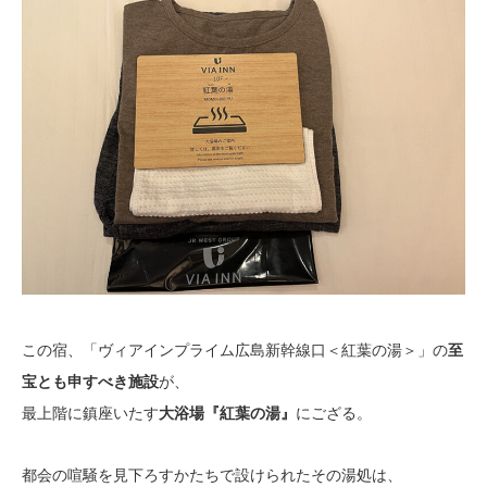
この宿、「ヴィアインプライム広島新幹線口＜紅葉の湯＞」の
至
が、
宝とも申すべき施設
最上階に鎮座いたす
にござる。
大浴場『紅葉の湯』
都会の喧騒を見下ろすかたちで設けられたその湯処は、