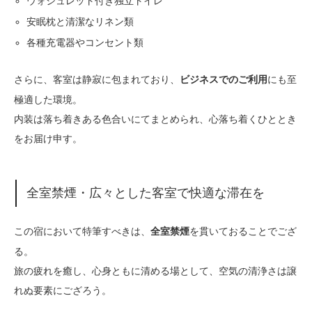
ウォシュレット付き独立トイレ
安眠枕と清潔なリネン類
各種充電器やコンセント類
さらに、客室は静寂に包まれており、
にも至
ビジネスでのご利用
極適した環境。
内装は落ち着きある色合いにてまとめられ、心落ち着くひととき
をお届け申す。
全室禁煙・広々とした客室で快適な滞在を
この宿において特筆すべきは、
を貫いておることでござ
全室禁煙
る。
旅の疲れを癒し、心身ともに清める場として、空気の清浄さは譲
れぬ要素にござろう。