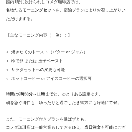
館内1階に設けられしコメダ珈琲店では、
名物たる
を、宿泊プランによりお召し上がりい
モーニングセット
ただけまする。
【主なモーニング内容（一例）：】
焼きたてのトースト（バター or ジャム）
ゆで卵 または 玉子ペースト
サラダセットへの変更も可能
ホットコーヒー or アイスコーヒーの選択可
時間は
と、ゆとりある設定ゆえ、
6時30分～11時まで
朝を急ぐ御仁も、ゆったりと過ごしたき御方にも好適にて候。
また、モーニング付きプランを選ばずとも、
コメダ珈琲店は一般営業もしておるゆえ、
も可能にござ
当日注文