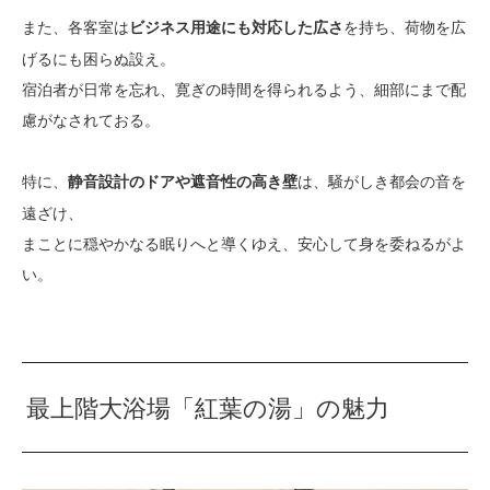
また、各客室は
を持ち、荷物を広
ビジネス用途にも対応した広さ
げるにも困らぬ設え。
宿泊者が日常を忘れ、寛ぎの時間を得られるよう、細部にまで配
慮がなされておる。
特に、
は、騒がしき都会の音を
静音設計のドアや遮音性の高き壁
遠ざけ、
まことに穏やかなる眠りへと導くゆえ、安心して身を委ねるがよ
い。
最上階大浴場「紅葉の湯」の魅力