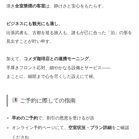
清き
は、静けさと安心をもたらす。
全室禁煙の客室
ビジネスにも観光にも適し、
出張武者も、古都を巡る旅人も、誰もが己に合った「泊」の形を
見出すことが叶い申す。
加えて、
、
コメダ珈琲店との連携モーニング
手厚きフロント応対、細やかなる設備とサービス――
まことに、細部まで心を尽くした設えにて候。
ご予約に際しての指南
で、割引の恩恵を受けるが吉
早めのご予約
オンライン予約ページにて、
をご確認
空室状況・プラン詳細
くだされ