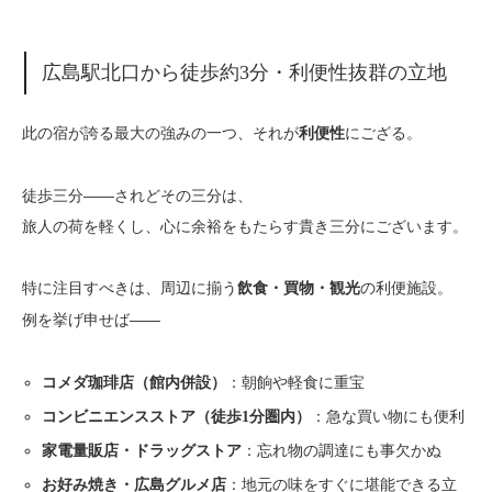
広島駅北口から徒歩約3分・利便性抜群の立地
此の宿が誇る最大の強みの一つ、それが
にござる。
利便性
徒歩三分――されどその三分は、
旅人の荷を軽くし、心に余裕をもたらす貴き三分にございます。
特に注目すべきは、周辺に揃う
の利便施設。
飲食・買物・観光
例を挙げ申せば――
：朝餉や軽食に重宝
コメダ珈琲店（館内併設）
：急な買い物にも便利
コンビニエンスストア（徒歩1分圏内）
：忘れ物の調達にも事欠かぬ
家電量販店・ドラッグストア
：地元の味をすぐに堪能できる立
お好み焼き・広島グルメ店