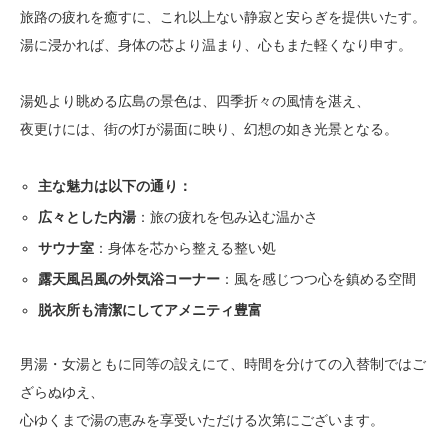
旅路の疲れを癒すに、これ以上ない静寂と安らぎを提供いたす。
湯に浸かれば、身体の芯より温まり、心もまた軽くなり申す。
湯処より眺める広島の景色は、四季折々の風情を湛え、
夜更けには、街の灯が湯面に映り、幻想の如き光景となる。
主な魅力は以下の通り：
：旅の疲れを包み込む温かさ
広々とした内湯
：身体を芯から整える整い処
サウナ室
：風を感じつつ心を鎮める空間
露天風呂風の外気浴コーナー
脱衣所も清潔にしてアメニティ豊富
男湯・女湯ともに同等の設えにて、時間を分けての入替制ではご
ざらぬゆえ、
心ゆくまで湯の恵みを享受いただける次第にございます。