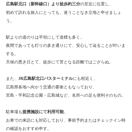
の至近に位置し、
広島駅北口（新幹線口）より徒歩約三分
初めて訪れる旅人にとっても、迷うことなき立地と申せましょ
う。
駅よりの道のりは平坦にして道標も多く、
夜間であっても灯りの多き通りにて、安心して辿ることが叶いま
する。
天候の悪き日とて、徒歩にて苦となる距離ではござらぬ。
また、
にも程近く、
JR広島駅北口バスターミナル
広島県各地へ向かう交通の要衝ともなっており、
宮島・平和記念公園・広島城など、名所への足も便利そのもの。
駐車場も
。
提携施設にて利用可能
お車での来訪にも対応しており、事前予約またはチェックイン時
の確認をおすすめ申す。