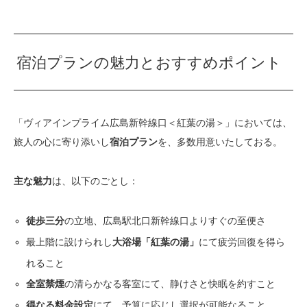
宿泊プランの魅力とおすすめポイント
「ヴィアインプライム広島新幹線口＜紅葉の湯＞」においては、
旅人の心に寄り添いし
を、多数用意いたしておる。
宿泊プラン
は、以下のごとし：
主な魅力
の立地、広島駅北口新幹線口よりすぐの至便さ
徒歩三分
最上階に設けられし
にて疲労回復を得ら
大浴場「紅葉の湯」
れること
の清らかなる客室にて、静けさと快眠を約すこと
全室禁煙
にて、予算に応じし選択が可能なること
得なる料金設定