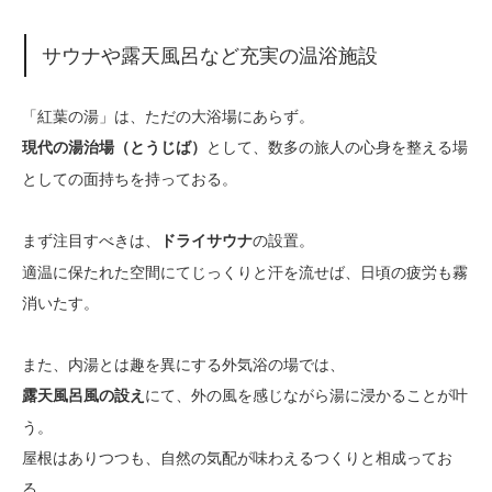
サウナや露天風呂など充実の温浴施設
「紅葉の湯」は、ただの大浴場にあらず。
として、数多の旅人の心身を整える場
現代の湯治場（とうじば）
としての面持ちを持っておる。
まず注目すべきは、
の設置。
ドライサウナ
適温に保たれた空間にてじっくりと汗を流せば、日頃の疲労も霧
消いたす。
また、内湯とは趣を異にする外気浴の場では、
にて、外の風を感じながら湯に浸かることが叶
露天風呂風の設え
う。
屋根はありつつも、自然の気配が味わえるつくりと相成ってお
る。