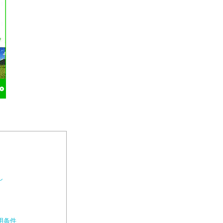
し
用条件