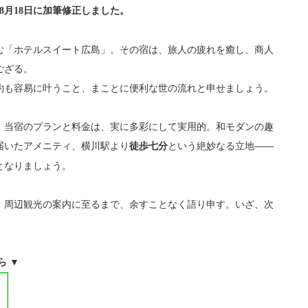
5年8月18日に加筆修正しました。
む「ホテルスイート広島」。その宿は、旅人の疲れを癒し、商人
ござる。
約も容易に叶うこと、まことに便利な世の流れと申せましょう。
、当宿のプランと料金は、実に多彩にして実用的。和モダンの趣
届いたアメニティ、横川駅より
という絶妙なる立地——
徒歩七分
となりましょう。
・周辺観光の案内に至るまで、余すことなく語り申す。いざ、次
ら ▼