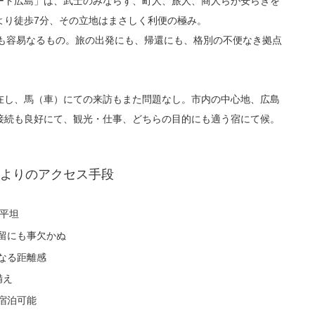
ート広島」は、武士のみならず、町人、旅人、商人らが安らぎを
より徒歩7分、その立地はまさしく利便の極み。
れも容易なるもの。旅の出発にも、帰還にも、格別の不便なき拠点
在し、馬（車）にての来訪もまた問題なし。市内の中心地、広島
接続も良好にて、観光・仕事、どちらの目的にも適う宿にて候。
よりのアクセス手段
平坦
留にも事欠かぬ
なる距離感
備え
宿泊可能