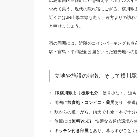
広島市西区三篠町に居を構える「ホテルスイ
求めて集う、現代の隠れ宿にござる。横川駅
近くにはJR山陽本線も走り、遠方よりの訪
と申せましょう。
宿の周囲には、近隣のコインパーキングも点
駅・宮島・平和記念公園といった観光地への
立地や施設の特徴、そして横川駅
より
、信号少なく、道も
JR横川駅
徒歩七分
周囲に
あり、長逗
飲食処・コンビニ・薬局
駅からの道すがら、雨天でも傘一本で十分
旅籠には
、快適なる通信環境を
無料Wi-Fi
もあり、暮らすがごとく
キッチン付き部屋