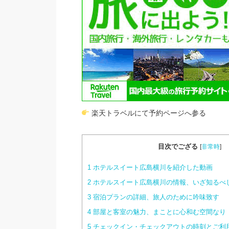
楽天トラベルにて予約ページへ参る
目次でござる
[
非常時
]
1
ホテルスイート広島横川を紹介した動画
2
ホテルスイート広島横川の情報、いざ知るべ
3
宿泊プランの詳細、旅人のために吟味致す
4
部屋と客室の魅力、まことに心和む空間なり
5
チェックイン・チェックアウトの時刻とご利