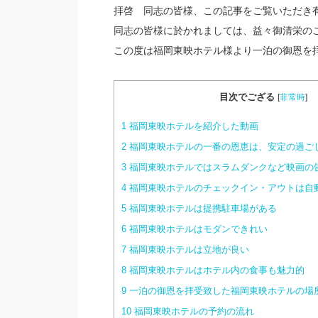
拝啓 同志の皆様、この記事をご覧いただき
同志の皆様に於かれましては、益々御清栄の
この度は福岡東映ホテル様より一泊の御恩を
目次でござる
[
非常時
]
1
福岡東映ホテルを紹介した動画
2
福岡東映ホテルの一番の恩恵は、安定の過ご
3
福岡東映ホテルではスラムダンクなど映画の
4
福岡東映ホテルのチェックイン・アウトは自
5
福岡東映ホテルは提携駐車場がある
6
福岡東映ホテルはモダンできれい
7
福岡東映ホテルは立地が良い
8
福岡東映ホテルはホテル内の食事も魅力的
9
一泊の御恩を拝受致した福岡東映ホテルの場
10
福岡東映ホテルの予約の流れ