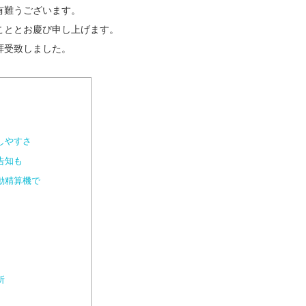
有難うございます。
こととお慶び申し上げます。
拝受致しました。
しやすさ
告知も
動精算機で
所