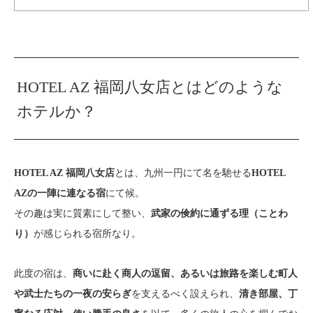
HOTEL AZ 福岡八女店とはどのような
ホテルか？
とは、九州一円にて名を馳せる
HOTEL AZ 福岡八女店
HOTEL
にて候。
AZの一陣に連なる宿
その趣は実に質素にして整い、
武家の倹約に通ずる理（ことわ
が感じられる宿所なり。
り）
此度の宿は、
商いに赴く商人の逗留、あるいは旅路を楽しむ町人
を支えるべく設えられ、
や武士たちの一夜の安らぎ
清き部屋、丁