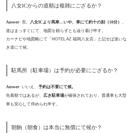
八女ICからの道順は複雑にござるか？
: 否。
、
Answer
八女ICより馬車…いや、車にて約十の刻（10分）
道はまっすぐにて、地図を頼らずとも辿り着け申す。
カーナビや地図帳にて「HOTEL AZ 福岡八女店」と記せば迷いな
き道にて候。
駐馬所（駐車場）は予約が必要にござるか？
: いいえ、
Answer
予約は不要にて候。
先着順ではあるが、
が確保されており、普通車も大型
広き駐車場
車も安心して停められ申す。
朝餉（朝食）は本当に無償にて候か？