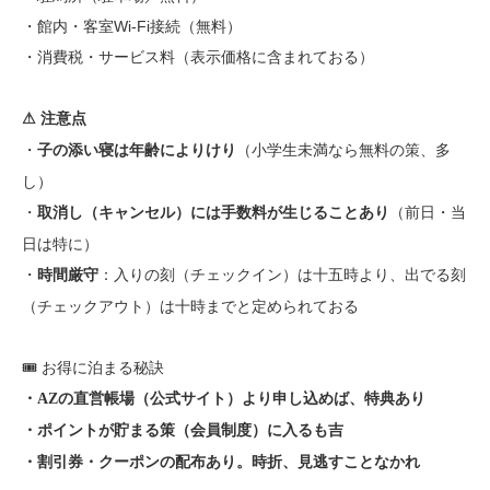
・館内・客室Wi-Fi接続（無料）
・消費税・サービス料（表示価格に含まれておる）
⚠ 注意点
・
（小学生未満なら無料の策、多
子の添い寝は年齢によりけり
し）
・
（前日・当
取消し（キャンセル）には手数料が生じることあり
日は特に）
・
：入りの刻（チェックイン）は十五時より、出でる刻
時間厳守
（チェックアウト）は十時までと定められておる
🎟 お得に泊まる秘訣
・AZの直営帳場（公式サイト）より申し込めば、特典あり
・ポイントが貯まる策（会員制度）に入るも吉
・割引券・クーポンの配布あり。時折、見逃すことなかれ