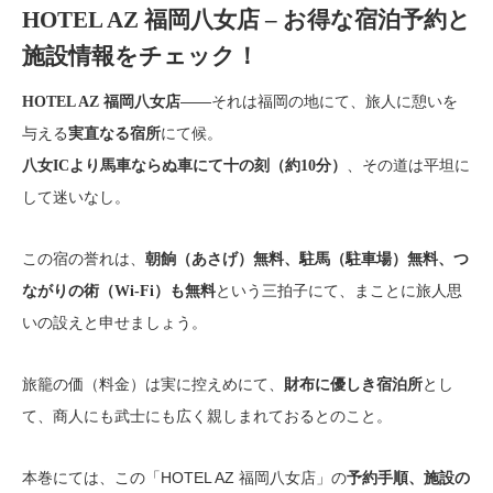
HOTEL AZ 福岡八女店 – お得な宿泊予約と
施設情報をチェック！
――それは福岡の地にて、旅人に憩いを
HOTEL AZ 福岡八女店
与える
にて候。
実直なる宿所
、その道は平坦に
八女ICより馬車ならぬ車にて十の刻（約10分）
して迷いなし。
この宿の誉れは、
朝餉（あさげ）無料、駐馬（駐車場）無料、つ
という三拍子にて、まことに旅人思
ながりの術（Wi-Fi）も無料
いの設えと申せましょう。
旅籠の価（料金）は実に控えめにて、
とし
財布に優しき宿泊所
て、商人にも武士にも広く親しまれておるとのこと。
本巻にては、この「HOTEL AZ 福岡八女店」の
予約手順、施設の