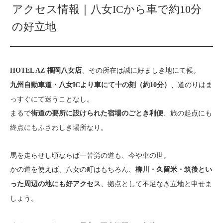
アクセス情報｜八女ICから車で約10分
の好立地
、その所在は誠に好ましき地にて候。
HOTEL AZ 福岡八女店
、道のりはま
九州自動車道・八女ICより車にて十の刻（約10分）
っすぐにて迷うことなし。
まるで
、旅の起点にも
街道の要所に設けられた宿場のごとき利便
終点にもふさわしき場所なり。
馬を走らせし頃ならば一苦労の道も、今や車の世。
かの道を使えば、八女の町はもちろん、
柳川・久留米・筑後とい
、拠点として不足なき立地と申せま
った周辺の地にも好アクセス
しょう。