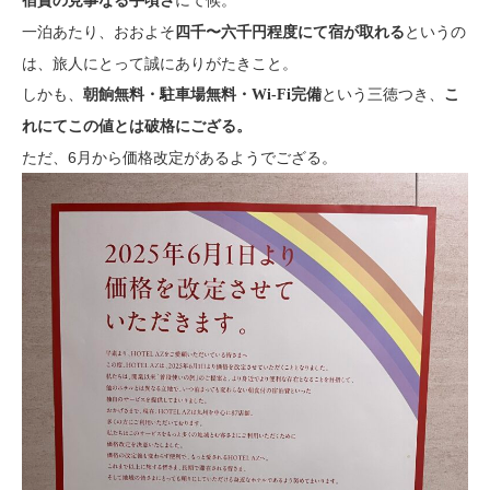
宿賃の見事なる手頃さ
一泊あたり、おおよそ
というの
四千〜六千円程度にて宿が取れる
は、旅人にとって誠にありがたきこと。
しかも、
という三徳つき、
朝餉無料・駐車場無料・Wi-Fi完備
こ
れにてこの値とは破格にござる。
ただ、6月から価格改定があるようでござる。