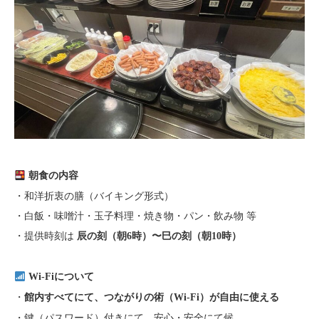
朝食の内容
・和洋折衷の膳（バイキング形式）
・白飯・味噌汁・玉子料理・焼き物・パン・飲み物 等
・提供時刻は
辰の刻（朝6時）〜巳の刻（朝10時）
Wi-Fiについて
・
館内すべてにて、つながりの術（Wi-Fi）が自由に使える
・鍵（パスワード）付きにて、安心・安全にて候