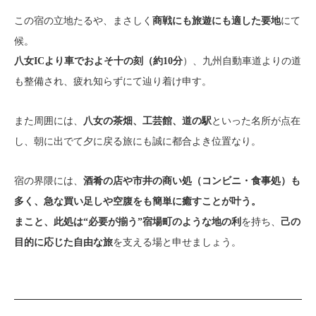
この宿の立地たるや、まさしく
にて
商戦にも旅遊にも適した要地
候。
）、九州自動車道よりの道
八女ICより車でおよそ十の刻（約10分
も整備され、疲れ知らずにて辿り着け申す。
また周囲には、
といった名所が点在
八女の茶畑、工芸館、道の駅
し、朝に出でて夕に戻る旅にも誠に都合よき位置なり。
宿の界隈には、
酒肴の店や市井の商い処（コンビニ・食事処）も
多く、急な買い足しや空腹をも簡単に癒すことが叶う。
を持ち、
まこと、此処は“必要が揃う”宿場町のような地の利
己の
を支える場と申せましょう。
目的に応じた自由な旅