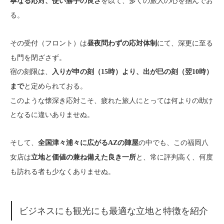
を以て、多くの旅人の心を掴んでお
寧なる応対、使い勝手の良さ
る。
その受付（フロント）は
にて、深更に至る
昼夜問わずの応対体制
も門を閉ざさず。
宿の刻限は、
入りが申の刻（15時）より、出が巳の刻（翌10時）
と定められておる。
まで
このような懐深き応対こそ、疲れた旅人にとっては何よりの助け
となるに違いありませぬ。
そして、
の中でも、この福岡八
全国津々浦々に広がるAZの陣屋
女店は
と、常に評判高く、何度
立地と価値の兼ね備えた良き一所
も訪れる者も少なくありませぬ。
ビジネスにも観光にも最適な立地と特徴を紹介