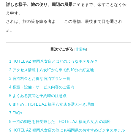
に至るまで、余すことなく伝
詳しき様子、旅の便り、周辺の風景
え申す。
されば、旅の策を練る者よ――この巻物、最後まで目を通され
よ。
目次でござる
[
非常時
]
1
HOTEL AZ 福岡八女店とはどのようなホテルか？
2
アクセス情報｜八女ICから車で約10分の好立地
3
宿泊料金とお得な宿泊プラン一覧
4
客室・設備・サービス内容のご案内
5
よくある質問と予約時の注意点
6
まとめ：HOTEL AZ 福岡八女店を選ぶべき理由
7
FAQs
8
一泊の御恩を拝受致した HOTEL AZ 福岡八女店 の場所
9
HOTEL AZ 福岡八女店の他にも福岡県のおすすめビジネスホテル