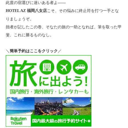
此度の宿選びに迷いある者よ――
こそ、その悩みに終止符を打つ一手とな
HOTEL AZ 福岡八女店
りましょうぞ。
拙者が記したこの巻、そなたの旅の一助となれば、筆を取った甲
斐、これに勝るものなし。
＼
／
簡単予約はここをクリック