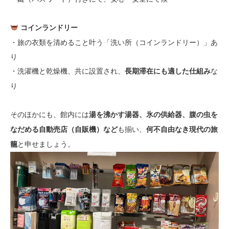
コインランドリー
・旅の衣類を清めること叶う「洗い所（コインランドリー）」あ
り
・洗濯機と乾燥機、共に設置され、
な
長期滞在にも適した仕組み
り
そのほかにも、館内には
湯を沸かす湯器、氷の供給器、腹の虫を
も揃い、
なだめる自動売店（自販機）など
何不自由なき現代の旅
と申せましょう。
籠