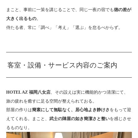
まこと、事前に一策を講じることで、同じ一夜の宿でも
徳の差が
。
大きく出るもの
侍たる者、常に「調べ」「考え」「選ぶ」を怠るべからず。
客室・設備・サービス内容のご案内
、その設えは実に機能的かつ清潔にて、
HOTEL AZ 福岡八女店
旅の疲れを癒すに足る空間が整えられておる。
部屋の作りは
をもって迎
簡素にして無駄なく、居心地よき静けさ
えてくれる。まこと、
を感じさせ
武士の陣屋の如き簡潔さと整い
るものなり。