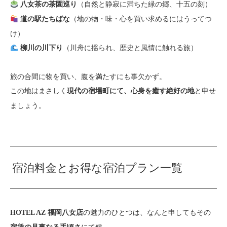
（自然と静寂に満ちた緑の郷、十五の刻）
八女茶の茶園巡り
（地の物・味・心を買い求めるにはうってつ
道の駅たちばな
け）
（川舟に揺られ、歴史と風情に触れる旅）
柳川の川下り
旅の合間に物を買い、腹を満たすにも事欠かず。
この地はまさしく
と申せ
現代の宿場町にて、心身を癒す絶好の地
ましょう。
宿泊料金とお得な宿泊プラン一覧
の魅力のひとつは、なんと申してもその
HOTEL AZ 福岡八女店
にて候。