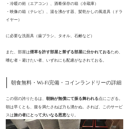
・冷暖の術（エアコン）、酒肴保存の箱（冷蔵庫）
・映像の箱（テレビ）、湯を沸かす器、髪乾かしの風道具（ドラ
イヤー）
に必要な洗面具（歯ブラシ、タオル、石鹸など）
また、部屋は
ため、
煙草を許す部屋と禁ずる部屋に分かれておる
嗜む者・避けたい者、いずれにも配慮がなされておる。
朝食無料・Wi-Fi完備・コインランドリーの詳細
この宿の誇りたるは、
点にござる。
朝餉が無償にて振る舞われる
朝は早くとも、腹を満たさねば力も湧かぬ。されば、このサービ
スは
なり。
旅の者にとって大いなる恩恵