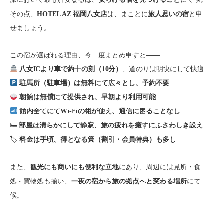
その点、
は、まことに
と申
HOTEL AZ 福岡八女店
旅人思いの宿
せましょう。
この宿が選ばれる理由、今一度まとめ申すと――
、道のりは明快にして快適
八女ICより車で約十の刻（10分）
駐馬所（駐車場）は無料にて広々とし、予約不要
朝餉は無償にて提供され、早朝より利用可能
館内全てにてWi-Fiの術が使え、通信に困ることなし
🛏
部屋は清らかにして静寂、旅の疲れを癒すにふさわしき設え
🏷
料金は手頃、得となる策（割引・会員特典）も多し
また、
にあり、周辺には見所・食
観光にも商いにも便利な立地
処・買物処も揃い、
にて
一夜の宿から旅の拠点へと変わる場所
候。