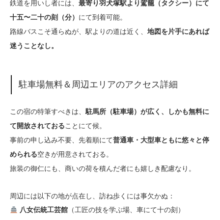
鉄道を用いし者には、
最寄り羽犬塚駅より駕籠（タクシー）にて
にて到着可能。
十五〜二十の刻（分）
路線バスこそ通らぬが、駅よりの道は近く、
地図を片手にあれば
迷うことなし。
駐車場無料＆周辺エリアのアクセス詳細
この宿の特筆すべきは、
駐馬所（駐車場）が広く、しかも無料に
ことにて候。
て開放されておる
事前の申し込み不要、先着順にて
普通車・大型車ともに悠々と停
空きが用意されておる。
められる
旅装の御仁にも、商いの荷を積んだ者にも嬉しき配慮なり。
周辺には以下の地が点在し、訪ね歩くには事欠かぬ：
（工匠の技を学ぶ場、車にて十の刻）
八女伝統工芸館