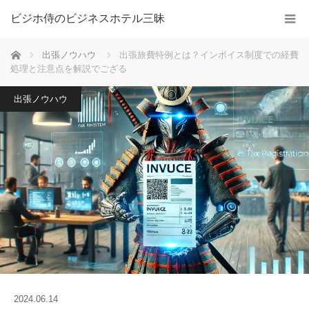
ビジホ侍のビジネスホテル三昧
ホーム
出張ノウハウ
出張旅費特例とは？インボイス制度での経費
処理と注意点を解説でござる
出張ノウハウ
2024.06.14