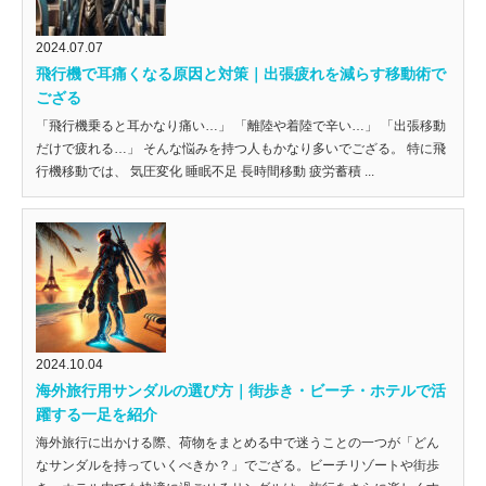
2024.07.07
飛行機で耳痛くなる原因と対策｜出張疲れを減らす移動術で
ござる
「飛行機乗ると耳かなり痛い…」 「離陸や着陸で辛い…」 「出張移動
だけで疲れる…」 そんな悩みを持つ人もかなり多いでござる。 特に飛
行機移動では、 気圧変化 睡眠不足 長時間移動 疲労蓄積 ...
2024.10.04
海外旅行用サンダルの選び方｜街歩き・ビーチ・ホテルで活
躍する一足を紹介
海外旅行に出かける際、荷物をまとめる中で迷うことの一つが「どん
なサンダルを持っていくべきか？」でござる。ビーチリゾートや街歩