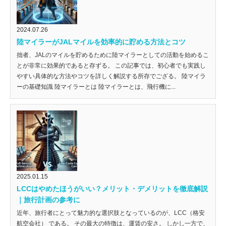
2024.07.26
陸マイラーがJALマイルを効率的に貯める方法とコツ
拙者、JALのマイルを貯めるために陸マイラーとしての活動を始めるこ
とが非常に効果的であると存ずる。 この記事では、初心者でも実践し
やすい具体的な方法やコツを詳しく解説する所存でござる。 陸マイラ
ーの基礎知識 陸マイラーとは 陸マイラーとは、飛行機に...
2025.01.15
LCCはやめたほうがいい？メリット・デメリットを徹底解説
｜旅行計画の参考に
近年、旅行者にとって魅力的な選択肢となっているのが、LCC（格安
航空会社） である。 その最大の特徴は、運賃の安さ。 しかし一方で、