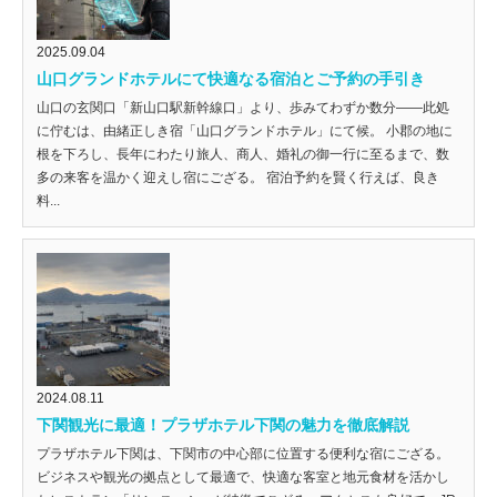
2025.09.04
山口グランドホテルにて快適なる宿泊とご予約の手引き
山口の玄関口「新山口駅新幹線口」より、歩みてわずか数分――此処
に佇むは、由緒正しき宿「山口グランドホテル」にて候。 小郡の地に
根を下ろし、長年にわたり旅人、商人、婚礼の御一行に至るまで、数
多の来客を温かく迎えし宿にござる。 宿泊予約を賢く行えば、良き
料...
2024.08.11
下関観光に最適！プラザホテル下関の魅力を徹底解説
プラザホテル下関は、下関市の中心部に位置する便利な宿にござる。
ビジネスや観光の拠点として最適で、快適な客室と地元食材を活かし