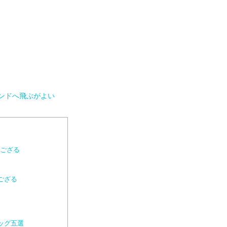
ンドへ飛ぶがよい
でござる
ござる
ッグ五選