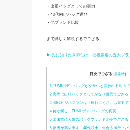
・出張バッグとしての実力
・40代向けバッグ選び
・他ブランド比較
まで詳しく解説するでござる。
▶ 先に知りたき御仁は、拙者厳選の五大ブラ
目次でござる
[
非常時
]
1
TUMIボディバッグがダサいと言われる理由
2
実際は出張バッグとしてかなり優秀でござる
3
40代ビジネスマンは「疲れにくさ」も重要で
4
侍が斬る！TUMI ボディバッグの真実
5
出張族に人気のバッグブランド比較でござる
6
拙者が薦め申す！40代武士に似合うボディバ