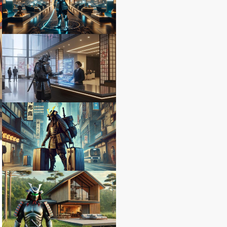
夜勤疲れを軽減する睡眠・回復術
徳島県のビジネスホテル
｜無理しない働き方でござる
世界のラグジュアリーホテルラン
出張ノウハウ
キング｜一度は泊まりたい極上の
ホテル体験
ホテルクレメント徳島宿泊予約｜
出張ノウハウ
JRホテルクレメント徳島の情
報・料金・クチコミを徹…
一人でスーツケースを3つ運ぶ方