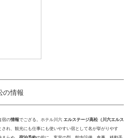
松の情報
は宿の
でござる。ホテル川六
情報
エルステージ高松（川六エルス
とされ、観光にも仕事にも使いやすい宿として名が挙がりやす
決まらぬ。
の前に、客室の型、館内設備、食事、移動手
宿泊予約