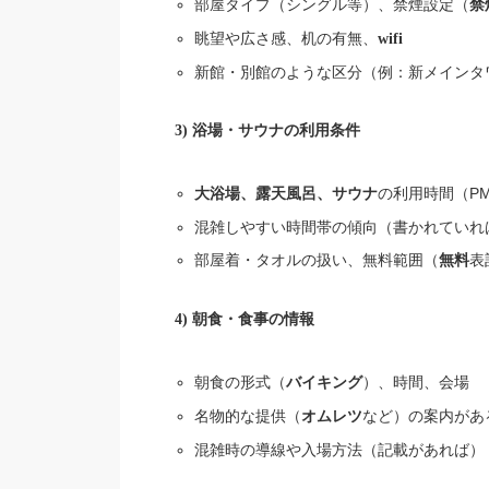
部屋タイプ（シングル等）、禁煙設定（
禁
眺望や広さ感、机の有無、
wifi
新館・別館のような区分（例：新メインタ
3) 浴場・サウナの利用条件
の利用時間（PM1
大浴場、露天風呂、サウナ
混雑しやすい時間帯の傾向（書かれていれ
部屋着・タオルの扱い、無料範囲（
表
無料
4) 朝食・食事の情報
朝食の形式（
）、時間、会場
バイキング
名物的な提供（
など）の案内があ
オムレツ
混雑時の導線や入場方法（記載があれば）