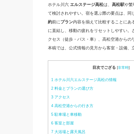
ホテル川六
は、
や繁
エルステージ高松
高松駅
て検討されやすい。宿を選ぶ際の要点は、同
前に
内容を揃えて比較することにあ
約
プラン
に直結し、移動の疲れをリセットしやすい。
クセス（徒歩・バス・車）、高松空港からの
本稿では、公式情報の見方から客室・設備、
目次でござる
[
非常時
]
1
ホテル川六エルステージ高松の情報
2
料金とプランの選び方
3
アクセス
4
高松空港からの行き方
5
駐車場と車移動
6
客室と部屋
7
大浴場と露天風呂