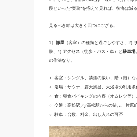
段といった“実務”を揃えて見れば、後悔は減
見るべき軸は大きく四つにござる。
1）
（客室）の種類と過ごしやすさ、2)
部屋
肢、4)
（徒歩・バス・車）と
アクセス
駐車場
の作法なり。
客室：シングル、禁煙の扱い、階（階）な
浴場：サウナ、露天風呂、大浴場の利用条
食：朝食バイキングの内容（オムレツ等）
交通：高松駅／jr高松駅からの徒歩、片原
駐車：台数、料金、出し入れの可否