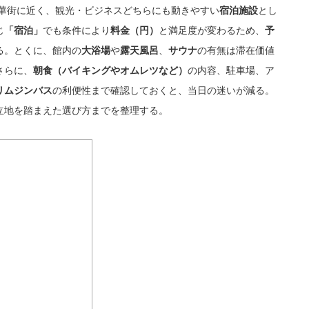
華街に近く、観光・ビジネスどちらにも動きやすい
とし
宿泊施設
じ
でも条件により
と満足度が変わるため、
「宿泊」
料金（円）
予
る。とくに、館内の
や
、
の有無は滞在価値
大浴場
露天風呂
サウナ
さらに、
の内容、駐車場、ア
朝食（バイキングやオムレツなど）
の利便性まで確認しておくと、当日の迷いが減る。
リムジンバス
立地を踏まえた選び方までを整理する。