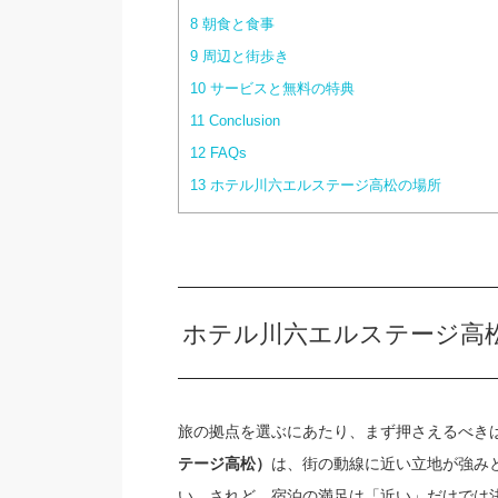
8
朝食と食事
9
周辺と街歩き
10
サービスと無料の特典
11
Conclusion
12
FAQs
13
ホテル川六エルステージ高松の場所
ホテル川六エルステージ高
旅の拠点を選ぶにあたり、まず押さえるべき
は、街の動線に近い立地が強み
テージ高松）
い。されど、宿泊の満足は「近い」だけでは