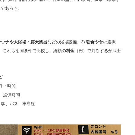
るであろう。
などの浴場設備、3)
や食の選択
サウナや大浴場・露天風呂
朝食
。これらを同条件で比較し、総額の
（円）で判断するが武士
料金
ど
件・時間
、提供時間
町駅、バス、車導線